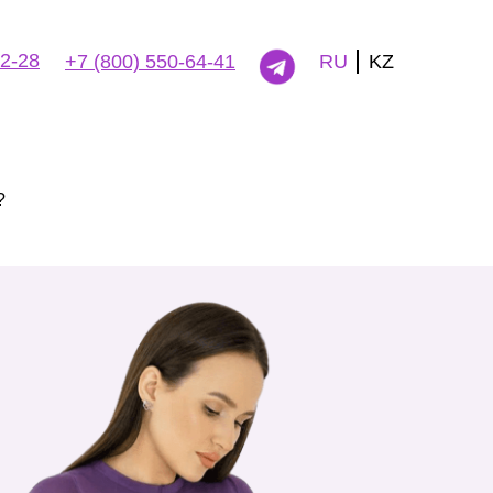
82-28
RU
KZ
+7 (800) 550-64-41
?