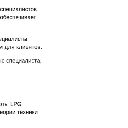
специалистов
о обеспечивает
ециалисты
м для клиентов.
ю специалиста,
боты LPG
теории техники