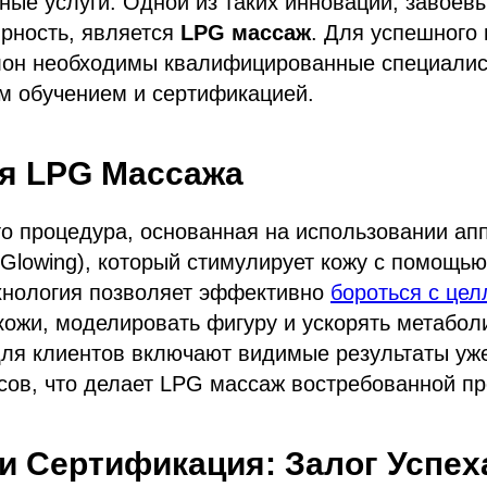
ные услуги. Одной из таких инноваций, завое
рность, является
LPG массаж
. Для успешного
лон необходимы квалифицированные специали
м обучением и сертификацией.
я LPG Массажа
о процедура, основанная на использовании ап
g, Glowing), который стимулирует кожу с помощь
ехнология позволяет эффективно
бороться с це
кожи, моделировать фигуру и ускорять метабол
ля клиентов включают видимые результаты уж
сов, что делает LPG массаж востребованной п
и Сертификация: Залог Успех