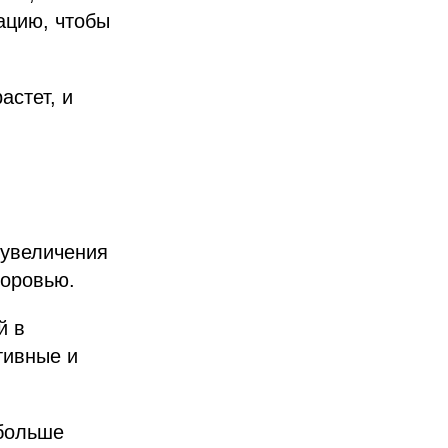
ацию, чтобы
астет, и
 увеличения
доровью.
й в
тивные и
 больше