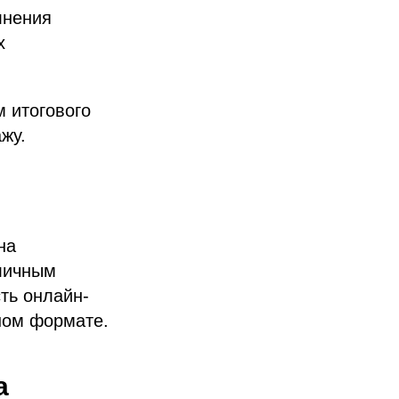
лнения
х
 итогового
жу.
на
зличным
ть онлайн-
ном формате.
а