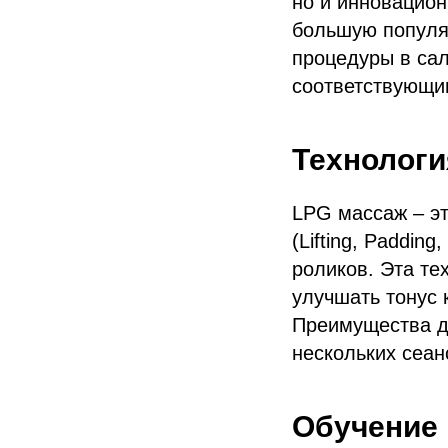
но и инновацион
большую популя
процедуры в са
соответствующи
Технологи
LPG массаж – эт
(Lifting, Paddin
роликов. Эта т
улучшать тонус 
Преимущества д
нескольких сеан
Обучение 