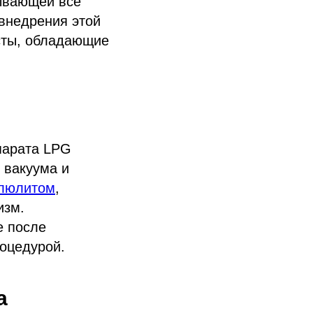
вывающей все
 внедрения этой
сты, обладающие
парата LPG
ю вакуума и
ллюлитом
,
изм.
е после
роцедурой.
а