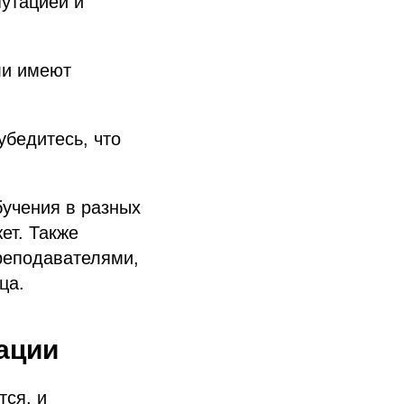
утацией и
ли имеют
убедитесь, что
учения в разных
ет. Также
преподавателями,
ца.
ации
тся, и